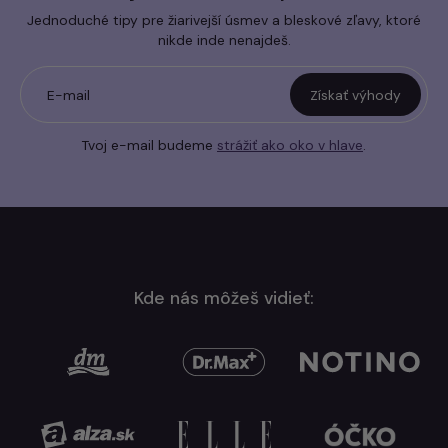
Jednoduché tipy pre žiarivejší úsmev a bleskové zľavy, ktoré
nikde inde nenajdeš.
E-mail
Získať výhody
Tvoj e-mail budeme
strážiť ako oko v hlave
.
Kde nás môžeš vidieť: