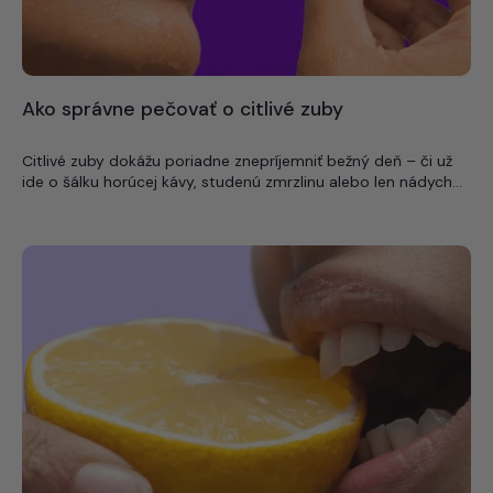
Ako správne pečovať o citlivé zuby
Citlivé zuby dokážu poriadne znepríjemniť bežný deň – či už
ide o šálku horúcej kávy, studenú zmrzlinu alebo len nádych
chladného vzduchu. Dobrá správa je, že sa s tým dá niečo
urobiť. Stačí vedieť prečo citlivosť vzniká a ako sa o zuby
správne starať. Prečo sú zuby vlastne citlivé? Citlivosť zubov
najčastejšie spôsobuje poškodenie alebo strata zubnej
skloviny, prípadne obnažené krčky zubov – teda tie časti,
ktoré sa nachádzajú priamo pri ďasnách. K poškodeniu
skloviny dochádza najmä vtedy, keď sa o zuby staráme
nedostatočne alebo nesprávne. Nevhodná hygiena môže
viesť k obnaženiu krčkov, vzniku zubného kameňa aj
nepríjemnej bolesti, ktorá sa časom stupňuje. Zubom však
neprospeje ani opačný extrém – nadmerné čistenie, ktorým
sa sklovina obrušuje, alebo používanie nevhodnej pasty.
Niekomu totiž rôzne nepríjemné pocity vrátane bolesti môže
spôsobovať napríklad aj fluór. Zlý výber zubnej kefky Jedným