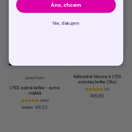
Áno, chcem
Nie, ďakujem
Náhradné hlavice k LYSS
SENSITIVE+
sonickej kefke (2ks)
LYSS zubná kefka - extra
(3)
mäkká
€15,90
(166)
€8,50
€12,50