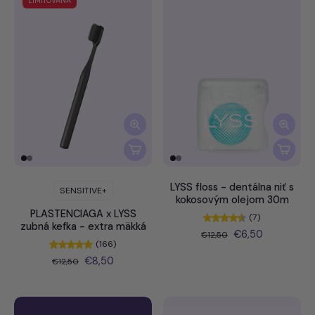
LIMITOVANÁ
LYSS floss - dentálna niť s
SENSITIVE+
kokosovým olejom 30m
PLASTENCIAGA x LYSS
(7)
zubná kefka - extra mäkká
€6,50
€12,50
(166)
€8,50
€12,50