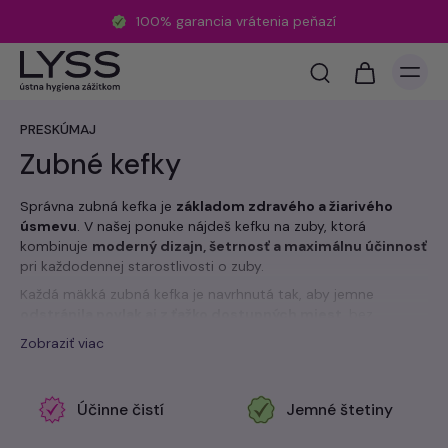
100% garancia vrátenia peňazí
PRESKÚMAJ
Zubné kefky
Správna zubná kefka je
základom zdravého a žiarivého
úsmevu
. V našej ponuke nájdeš kefku na zuby, ktorá
kombinuje
moderný dizajn, šetrnosť a maximálnu účinnosť
pri každodennej starostlivosti o zuby.
Každá mäkká zubná kefka je navrhnutá tak, aby jemne
odstránila povlak aj z ťažko dostupných miest
, bez
dráždenia ďasien alebo poškodenia skloviny.
Husté a ultra
Zobraziť viac
jemné štetiny
zaručia dokonalé čistenie, zatiaľ čo
ergonomická rukoväť ti poskytne pohodlné držanie a plnú
kontrolu nad pohybom.
Účinne čistí
Jemné štetiny
Dopraj si zubnú starostlivosť, ktorá je
účinná, štýlová a
šetrná
. Vyber si zubnú kefku, s ktorou sa budeš na každé