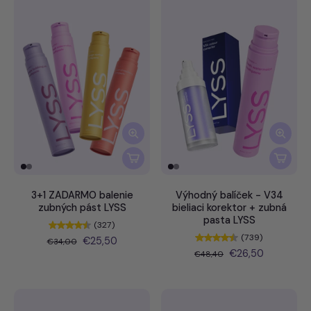
3+1 ZADARMO balenie
Výhodný balíček - V34
zubných pást LYSS
bieliaci korektor + zubná
pasta LYSS
(327)
(739)
€25,50
€34,00
€26,50
€48,40