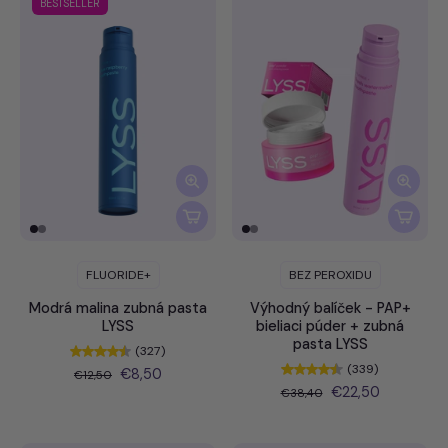
BESTSELLER
FLUORIDE+
BEZ PEROXIDU
Modrá malina zubná pasta
Výhodný balíček - PAP+
LYSS
bieliaci púder + zubná
pasta LYSS
(327)
(339)
€8,50
€12,50
€22,50
€38,40