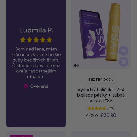
BEZ PEROXIDU
Výhodný balíček - V34
bieliace pásiky + zubná
pasta LYSS
(22)
€30,90
€47,40