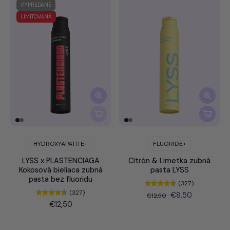
VYPREDANÉ
LIMITOVANÁ
HYDROXYAPATITE+
FLUORIDE+
LYSS x PLASTENCIAGA
Citrón & Limetka zubná
Kokosová bieliaca zubná
pasta LYSS
pasta bez fluoridu
(327)
(327)
€8,50
€12,50
€12,50