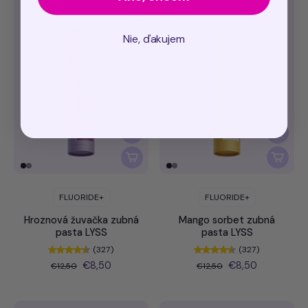
Nie, ďakujem
FLUORIDE+
FLUORIDE+
Hroznová žuvačka zubná
Mango sorbet zubná
pasta LYSS
pasta LYSS
(327)
(327)
€8,50
€8,50
€12,50
€12,50