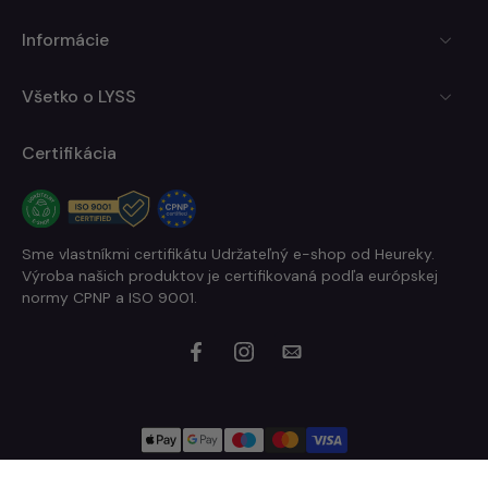
Informácie
Všetko o LYSS
Certifikácia
Sme vlastníkmi certifikátu Udržateľný e-shop od Heureky.
Výroba našich produktov je certifikovaná podľa európskej
normy CPNP a ISO 9001.
© 2026,
LYSS.sk
.