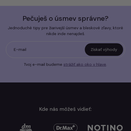
Pečuješ o úsmev správne?
Jednoduché tipy pre žiarivejší úsmev a bleskové zľavy, ktoré
nikde inde nenajdeš.
E-mail
Získať výhody
Tvoj e-mail budeme
strážiť ako oko v hlave
.
Kde nás môžeš vidieť: