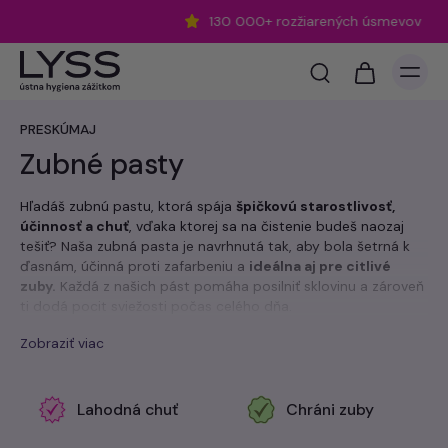
130 000+ rozžiarených úsmevov
PRESKÚMAJ
Zubné pasty
Hľadáš zubnú pastu, ktorá spája
špičkovú starostlivosť,
účinnosť a chuť
, vďaka ktorej sa na čistenie budeš naozaj
tešiť? Naša zubná pasta je navrhnutá tak, aby bola šetrná k
ďasnám, účinná proti zafarbeniu a
ideálna aj pre citlivé
zuby.
Každá z našich pást pomáha posilniť sklovinu a zároveň
ti dodá pocit sviežosti počas celého dňa.
Naša
bieliaca zubná pasta s hydroxyapatitom
využíva
Zobraziť viac
moderné zloženie, ktoré prirodzene obnovuje štruktúru
zubnej skloviny a podporuje zdravé bielenie zubov bez
použitia peroxidu. Hydroxyapatit pomáha regenerovať
Lahodná chuť
Chráni zuby
mikrotrhlinky, chráni zuby pred citlivosťou a poskytuje
účinný,
no šetrný spôsob, ako dosiahnuť prirodzene biely úsmev.