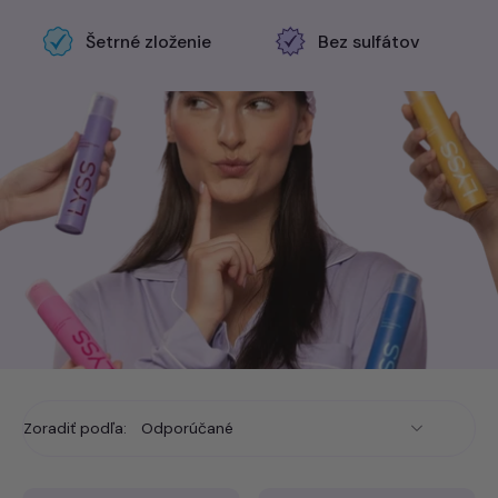
Ak preferuješ klasickú ochranu, potom zubná pasta s
fluoridom je presne pre teba. Fluorid
pomáha spevňovať
Šetrné zloženie
Bez sulfátov
zubnú sklovinu
, zvyšuje jej odolnosť voči kyselinám a
znižuje
riziko vzniku zubného kazu
. Pravidelné používanie navyše
podporuje prirodzenú remineralizáciu zubov, takže zostávajú
silné, hladké a zdravé.
Všetky naše zubné pasty sú
vegánske, netestované na
zvieratách
a vyrobené tak, aby boli čo najšetrnejšie. Každá
zubná pasta je
bez SLS & PEG
(sulfátov a parabénov), vďaka
čomu je ideálna na každodenné používanie.
Zoradiť podľa: