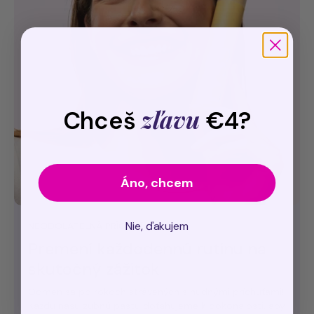
zľavu
Chceš
€4?
Áno, chcem
Nie, ďakujem
NEODOLATEĽNÁ PRÍCHUŤ
Premení každodennú rutinu na
skutočný zážitok
Odmeň sa po rokoch strávených s nudnými príchuťami!
Každú našu zubnú pastu doťahujeme k dokonalosti, aby