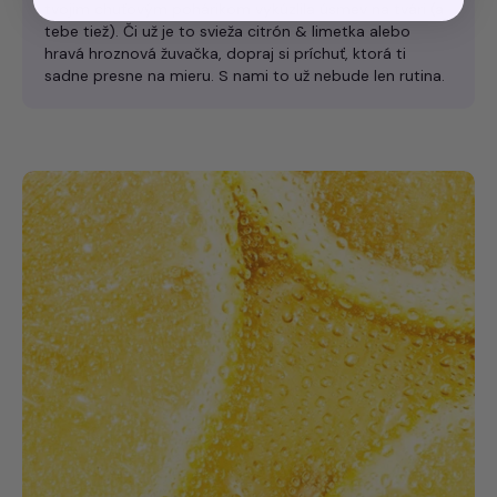
tvojim chuťovým pohárikom vykúzlila úsmev na tvári (a
tebe tiež). Či už je to svieža citrón & limetka alebo
hravá hroznová žuvačka, dopraj si príchuť, ktorá ti
sadne presne na mieru. S nami to už nebude len rutina.