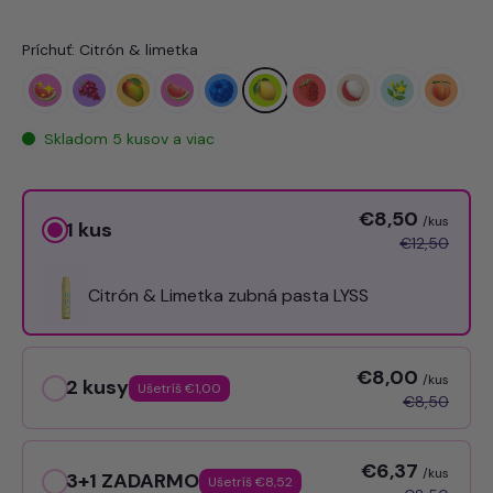
Príchuť: Citrón & limetka
Skladom 5 kusov a viac
€8,50
/kus
1 kus
€12,50
Citrón & Limetka zubná pasta LYSS
€8,00
/kus
2 kusy
Ušetríš €1,00
€8,50
€6,37
/kus
3+1 ZADARMO
Ušetríš €8,52