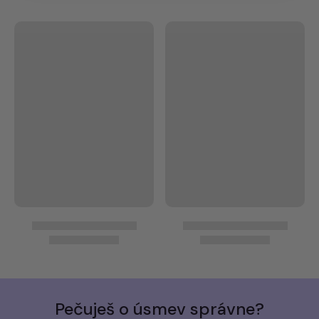
Pečuješ o úsmev správne?