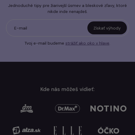
Jednoduché tipy pre žiarivejší úsmev a bleskové zľavy, ktoré
nikde inde nenajdeš.
E-mail
Získať výhody
Tvoj e-mail budeme
strážiť ako oko v hlave
.
Kde nás môžeš vidieť: