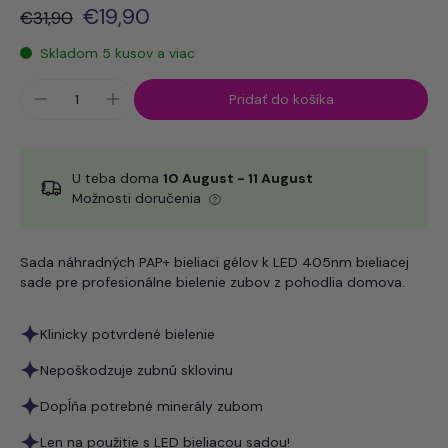
€19,90
€31,90
Skladom 5 kusov a viac
Pridať do košíka
U teba doma
10 August - 11 August
Možnosti doručenia
Sada náhradných PAP+ bieliaci gélov k LED 405nm bieliacej
sade pre profesionálne bielenie zubov z pohodlia domova.
Klinicky potvrdené bielenie
Nepoškodzuje zubnú sklovinu
Dopĺňa potrebné minerály zubom
Len na použitie s LED bieliacou sadou!